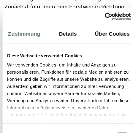
Zunächst folgt man dem Forstweg in Richtung
Haidensperre, bis es schließlich steil hinauf zur
Haidensperre geht. Hier müssen teils
ausgesetzte und stark abschüssige Abschnitte
Zustimmung
Details
Über Cookies
überwunden werden, einige Stellen auch mit
Leitern. Auf dem Weg erreicht man schließlich
Diese Webseite verwendet Cookies
die Steinalm, die sich sehr für eine Einkehr
empfiehlt. Der Rückweg von der Steinalm
Wir verwenden Cookies, um Inhalte und Anzeigen zu
personalisieren, Funktionen für soziale Medien anbieten zu
erfolgt über den leichten Wanderweg, vorbei an
können und die Zugriffe auf unsere Website zu analysieren.
der Einsiedelei zum Parkplatz Bürgerau.
Außerdem geben wir Informationen zu Ihrer Verwendung
unserer Website an unsere Partner für soziale Medien,
Strecke
: 7,2 km
Werbung und Analysen weiter. Unsere Partner führen diese
Dauer
: 03:30 h
Informationen möglicherweise mit weiteren Daten
Aufstieg
: 639 hm
zusammen, die Sie ihnen bereitgestellt haben oder die sie
im Rahmen Ihrer Nutzung der Dienste gesammelt haben.
Einwilligungsauswahl