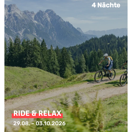
4 Nächte
RIDE & RELAX
29.08. – 03.10.2026
Inkl. Leih E-Bike/MTB für 1 Tag