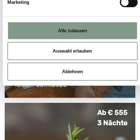
Marketing
Alle zulassen
Auswahl erlauben
Ablehnen
FAMILIEN-HERBST
10.10. – 08.11.2026
Kinder bis 14 Jahre gratis*
Ab € 555
3 Nächte