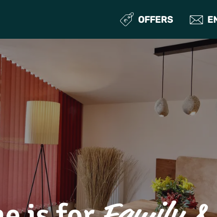
OFFERS
E
e is for
Family & 