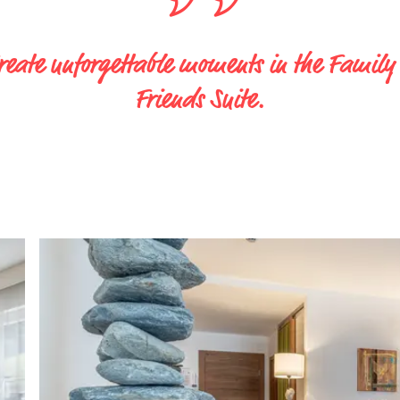
reate unforgettable moments in the Family
Friends Suite.