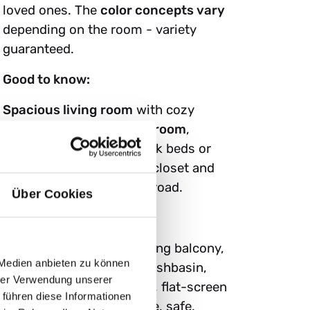
loved ones. The
color concepts vary
depending on the room - variety
guaranteed.
Good to know:
Spacious living room
with cozy
seating area,
master bedroom
,
children's room
with bunk beds or
two single beds, walk-in closet and
view of the mountain railroad.
Über Cookies
Facts
:
approx. 55 m², south-facing balcony,
 Medien anbieten zu können
bathroom with double washbasin,
hrer Verwendung unserer
bathtub and shower, WiFi, flat-screen
 führen diese Informationen
TV, coffee machine, fridge, safe,