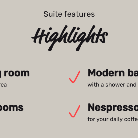
Suite features
Highlights
g room
Modern b
rea
with a shower and 
rooms
Nespresso
for your daily coff