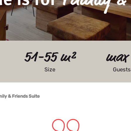
51-55 m²
max
Size
Guests
ily & Friends Suite