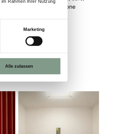
ie im Rahmen Ihrer Nutzung
minibar, hairdryer, telephone
Marketing
BOOK NOW
ENQUIRE
Alle zulassen