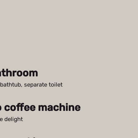
athroom
bathtub, separate toilet
 coffee machine
ee delight