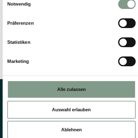
Notwendig
I agree that the personal data I provided may be
processed by the data protection officer for the
purpose of handling my enquiry based on the consent
Präferenzen
given by me by submitting this form.
Further
information
.
Statistiken
SUBMIT ENQUIRY
Marketing
Alle zulassen
Auswahl erlauben
Ablehnen
DISCOVER